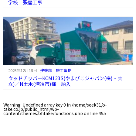
学校 張替工事
2023年12月19日
建機部：施工事例
ウッドチッパーKCM123S(やまびこジャパン(株)・共
立)／N土木(清須市)様 納入
Warning
: Undefined array key 0 in
/home/seek31/o-
take.co.jp/public_html/wp-
content/themes/ohtake/functions.php
on line
495