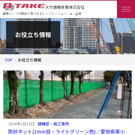
大竹建機産業株式会社
都市づくりの明日を見つめるトータルソリューション企業
お役立ち情報
TOP
お役立ち情報
2024年1月15日
建機部：施工事例
防砂ネット(1mm目・ライトグリーン色)／愛知県某小