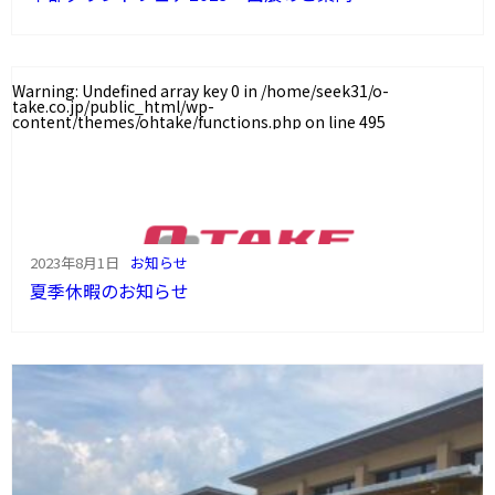
Warning
: Undefined array key 0 in
/home/seek31/o-
take.co.jp/public_html/wp-
content/themes/ohtake/functions.php
on line
495
2023年8月1日
お知らせ
夏季休暇のお知らせ