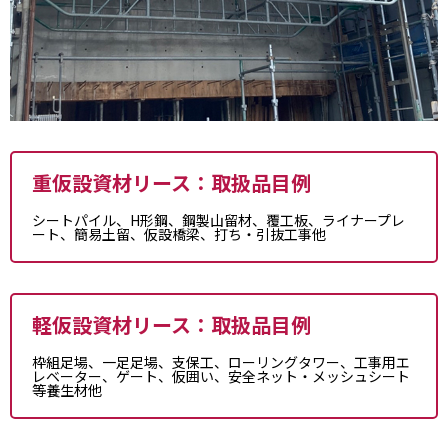
重仮設資材リース：取扱品目例
シートパイル、H形鋼、鋼製山留材、覆工板、ライナープレ
ート、簡易土留、仮設橋梁、打ち・引抜工事他
軽仮設資材リース：取扱品目例
枠組足場、一足足場、支保工、ローリングタワー、工事用エ
レベーター、ゲート、仮囲い、安全ネット・メッシュシート
等養生材他