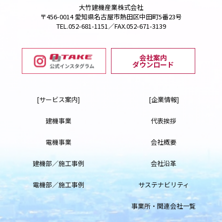
大竹建機産業株式会社
〒456-0014 愛知県名古屋市熱田区中田町5番23号
TEL.052-681-1151／FAX.052-671-3139
会社案内
ダウンロード
[サービス案内]
[企業情報]
建機事業
代表挨拶
電機事業
会社概要
建機部／施工事例
会社沿革
電機部／施工事例
サステナビリティ
事業所・関連会社一覧