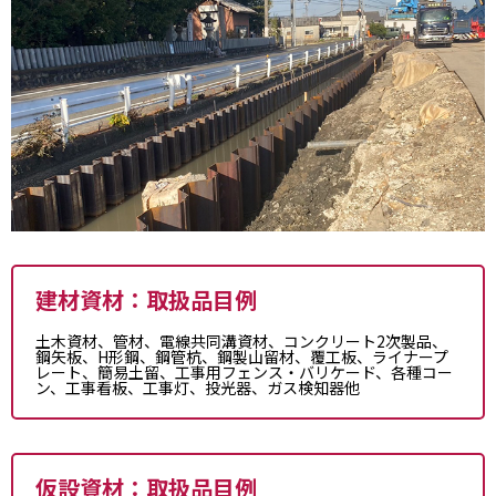
建材資材：取扱品目例
土木資材、管材、電線共同溝資材、コンクリート2次製品、
鋼矢板、H形鋼、鋼管杭、鋼製山留材、覆工板、ライナープ
レート、簡易土留、工事用フェンス・バリケード、各種コー
ン、工事看板、工事灯、投光器、ガス検知器他
仮設資材：取扱品目例