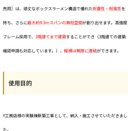
売用］は、頑丈なボックスラーメン構造で
優れた
耐震性・耐風性
を
持ち、さらに
最大約9.3ｍスパンの無柱空間
が創り出せます。高強度
フレーム採用で、
3階建てまで建築
することができ（3階建ての建築
確認申請も対応しています。）、
縦横は無限に連結
ができます。
使用目的
Y工務店様の実験棟新築工事として、納入・施工させていただきまし
た。