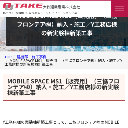
大竹建機産業株式会社
都市づくりの明日を見つめるトータルソリューション企業
MOBILE SPACE MS1［販売用］（三協
フロンテア㈱）納入・施工／Y工務店様
の新実験棟新築工事
TOP
建機部：施工事例
MOBILE SPACE MS1［販売用］（三協フロンテア㈱）納入・施工／Y
工務店様の新実験棟新築工事
MOBILE SPACE MS1［販売用］（三協フロ
ンテア㈱）納入・施工／Y工務店様の新実験
棟新築工事
Y工務店様の実験棟新築工事として、三協フロンテア㈱のMOBILE