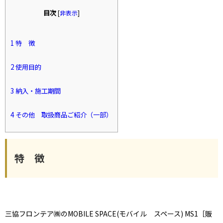
目次
[
非表示
]
1
特 徴
2
使用目的
3
納入・施工期間
4
その他 取扱商品ご紹介（一部）
特 徴
三協フロンテア㈱のMOBILE SPACE(モバイル スペース) MS1［販