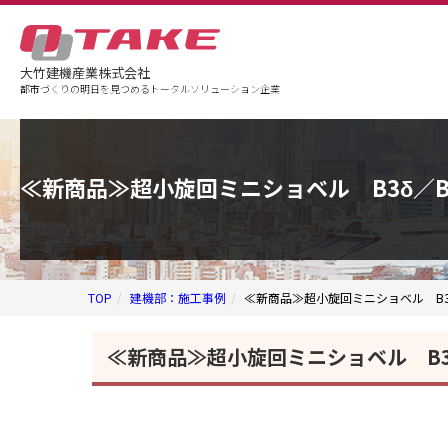
大竹建機産業株式会社
都市づくりの明日を見つめるトータルソリューション企業
企業情報
事業案内
事例紹介
≪新商品≫超小旋回ミニショベル B3δ／
TOP
建機部：施工事例
≪新商品≫超小旋回ミニショベル B3
≪新商品≫超小旋回ミニショベル B