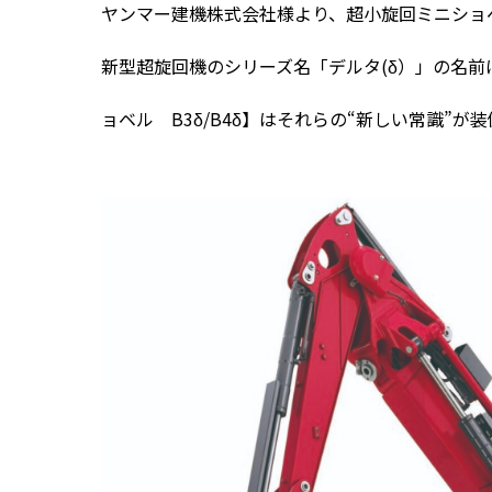
ヤンマー建機株式会社様より、超小旋回ミニショベル
新型超旋回機のシリーズ名「デルタ(δ）」の名前
ョベル B3δ/B4δ】はそれらの“新しい常識”が