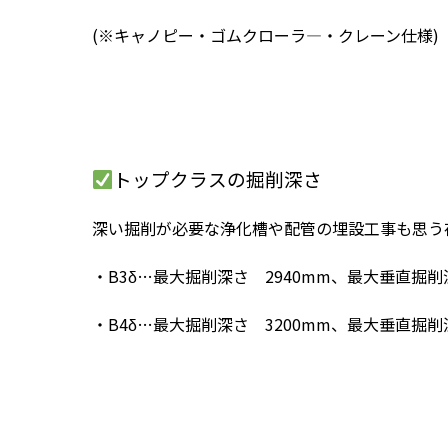
(※キャノピー・ゴムクローラ―・クレーン仕様)
トップクラスの掘削深さ
深い掘削が必要な浄化槽や配管の埋設工事も思う
・B3δ…最大掘削深さ 2940mm、最大垂直掘削深
・B4δ…最大掘削深さ 3200mm、最大垂直掘削深