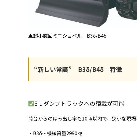
▲超小旋回ミニショベル B3δ/B4δ
“新しい常識” B3δ/B4δ 特徴
3ｔダンプトラックへの積載が可能
荷台からのはみ出し率も10％以内で、狭小な現
・B3δ…機械質量2990㎏