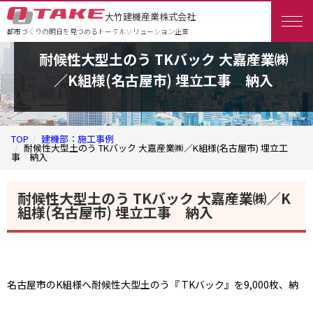
大竹建機産業株式会社
都市づくりの明日を見つめるトータルソリューション企業
耐候性大型土のう TKバック 大嘉産業㈱
／K組様(名古屋市) 埋立工事 納入
TOP
建機部：施工事例
耐候性大型土のう TKバック 大嘉産業㈱／K組様(名古屋市) 埋立工
事 納入
耐候性大型土のう TKバック 大嘉産業㈱／K
組様(名古屋市) 埋立工事 納入
名古屋市のK組様へ耐候性大型土のう『 TKバック』を9,000枚、納