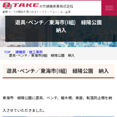
大竹建機産業株式会社
都市づくりの明日を見つめるトータルソリューション企業
遊具･ベンチ／東海市(I組) 緑陽公園
納入
TOP
建機部：施工事例
遊具･ベンチ／東海市(I組) 緑陽公園 納入
遊具･ベンチ／東海市(I組) 緑陽公園 納入
東海市 緑陽公園に遊具、ベンチ、擬木柵、東屋、転落防止柵を納
入させていただきました。