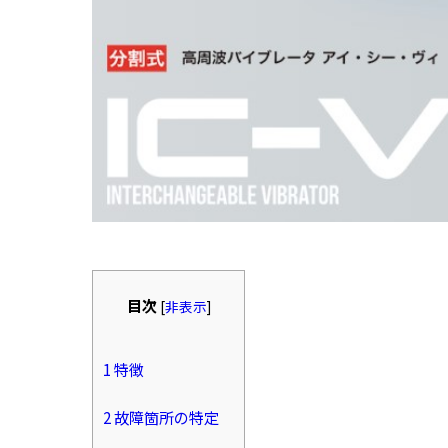
目次
[
非表示
]
1
特徴
2
故障箇所の特定