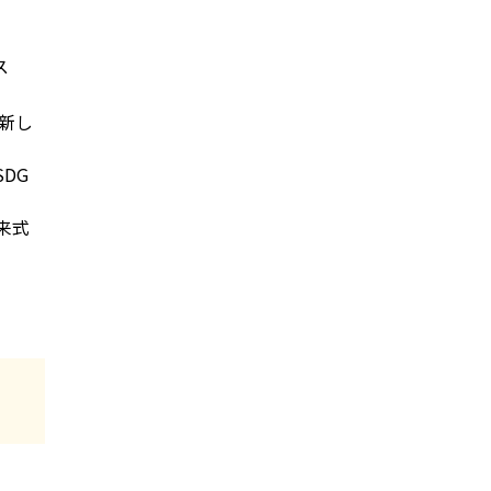
ス
新し
DG
来式