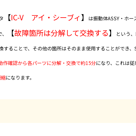
【
IC-V アイ・シーブィ
】
タ
は振動体ASSY・ホー
【
故障箇所は分解して交換する
】
で、
という、
換することで、その他の箇所はそのまま使用することができ、S
動作確認から各パーツに分解・交換で約15分
になり、これは従
短縮
になります。