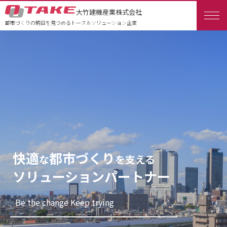
大竹建機産業株式会社
都市づくりの明日を見つめるトータルソリューション企業
快適
都市づくり
な
を支える
ソリューションパートナー
Be the change Keep trying