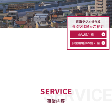
東海ラジオ様作成
ラジオCM
ご紹介
を
会社紹介 編
非常用電源の備え 編
SERVICE
事業内容