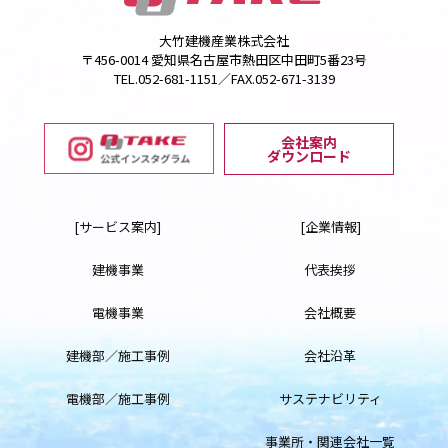
大竹建機産業株式会社
〒456-0014 愛知県名古屋市熱田区中田町5番23号
TEL.052-681-1151／FAX.052-671-3139
会社案内
ダウンロード
[サービス案内]
[企業情報]
建機事業
代表挨拶
電機事業
会社概要
建機部／施工事例
会社沿革
電機部／施工事例
サステナビリティ
事業所・関連会社一覧